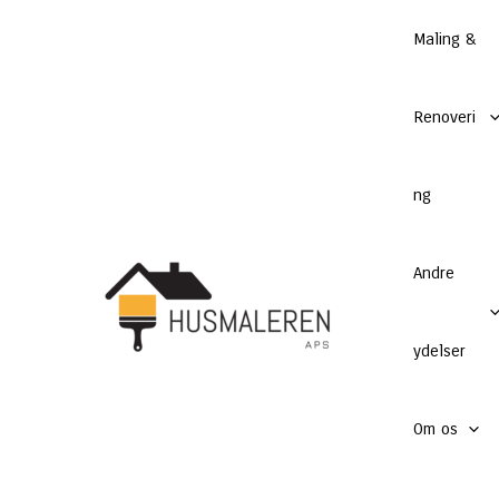
Gå
Maling &
til
indholdet
Renoveri
ng
Andre
ydelser
Om os