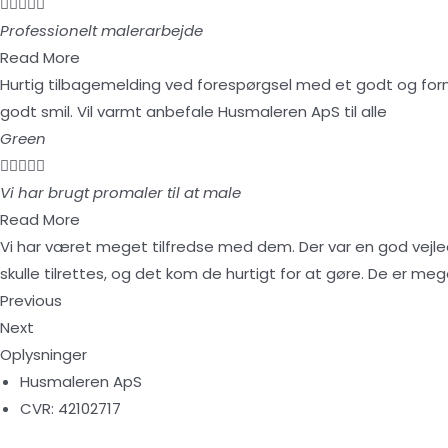





Professionelt malerarbejde
Read More
Hurtig tilbagemelding ved forespørgsel med et godt og fornuf
godt smil. Vil varmt anbefale Husmaleren ApS til alle
Green





Vi har brugt promaler til at male
Read More
Vi har været meget tilfredse med dem. Der var en god vejledn
skulle tilrettes, og det kom de hurtigt for at gøre. De er me
Previous
Next
Oplysninger
Husmaleren ApS
CVR: 42102717