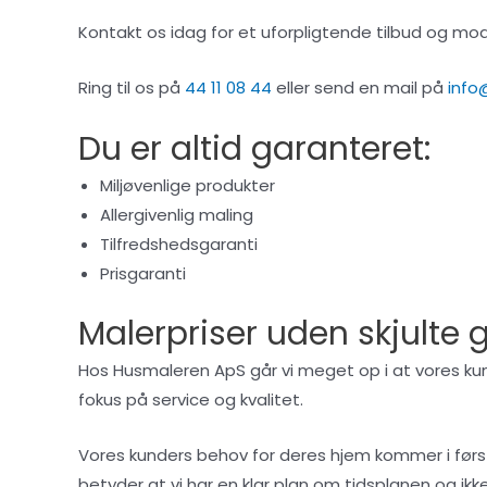
Kontakt os idag for et uforpligtende tilbud og mo
Ring til os på
44 11 08 44
eller send en mail på
info
Du er altid garanteret:
Miljøvenlige produkter
Allergivenlig maling
Tilfredshedsgaranti
Prisgaranti
Malerpriser uden skjulte 
Hos Husmaleren ApS går vi meget op i at vores kund
fokus på service og kvalitet.
Vores kunders behov for deres hjem kommer i første r
betyder at vi har en klar plan om tidsplanen og ikk