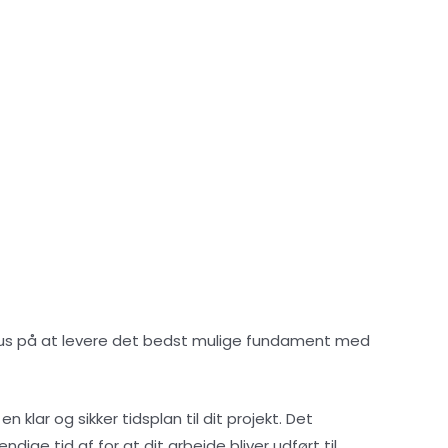
 fokus på at levere det bedst mulige fundament med
klar og sikker tidsplan til dit projekt. Det
ige tid af for at dit arbejde bliver udført til