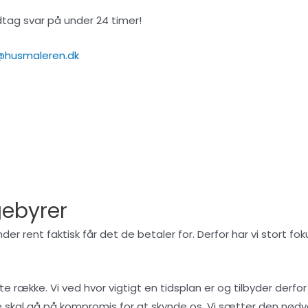
dtag svar på under 24 timer!
@husmaleren.dk
gebyrer
er rent faktisk får det de betaler for. Derfor har vi stort
ække. Vi ved hvor vigtigt en tidsplan er og tilbyder derfor en 
e skal gå på kompromis for at skynde os. Vi sætter den nødvend