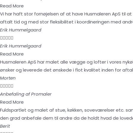
Read More
Vi har haft stor fornøjelsen af at have Husmaleren ApS til at
aftalt tid og med stor fleksibilitet i koordineringen med and
Erik Hummelgaard





Erik Hummelgaard
Read More
Husmaleren ApS har malet alle vægge og lofter i vores nyk
ønsker og leverede det ønskede i flot kvalitet inden for aftal
Morten





Anbefaling af Promaler
Read More
Fuldspartlet og malet af stue, køkken, soveværelser etc. sa
den grad anbefale dem til andre da de holdt hvad de lovede 
Berit