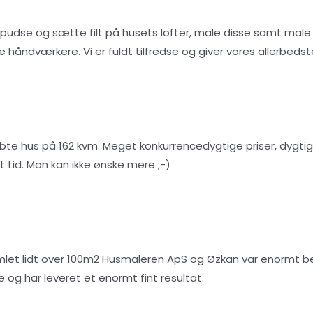
 pudse og sætte filt på husets lofter, male disse samt male v
re håndværkere. Vi er fuldt tilfredse og giver vores allerbeds
øbte hus på 162 kvm. Meget konkurrencedygtige priser, dygt
t tid. Man kan ikke ønske mere ;-)
mlet lidt over 100m2 Husmaleren ApS og Øzkan var enormt beha
og har leveret et enormt fint resultat.