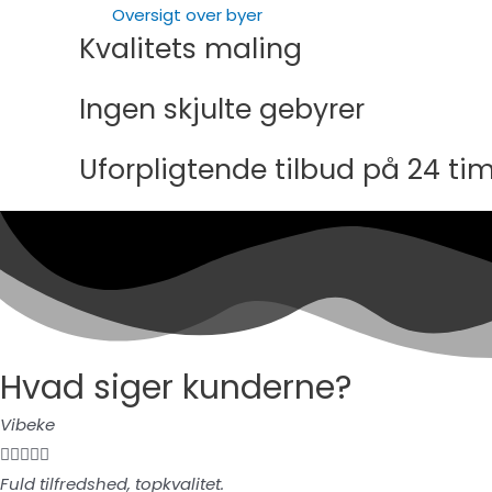
Oversigt over byer
Kvalitets maling
Ingen skjulte gebyrer
Uforpligtende tilbud på 24 ti
Hvad siger kunderne?
Vibeke





Fuld tilfredshed, topkvalitet.