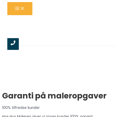
Gå
Main
til
Menu
indholdet
Garanti på maleropgaver
100% tilfredse kunder
Hos Hus Maleren giver vi Vores kunder 100% garanti.