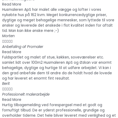
Read More
Husmaleren ApS har malet alle vægge og lofter i vores
nykøbte hus på 162 kvm. Meget konkurrencedygtige priser,
dygtige og meget behagelige mennesker, som lyttede til vore
ønsker og leverede det ønskede i flot kvalitet inden for aftalt
tid. Man kan ikke ønske mere ;-)
Morten





Anbefaling af Promaler
Read More
Fuldspartlet og malet af stue, køkken, soveværelser etc.
samlet lidt over 100m2 Husmaleren ApS og Øzkan var enormt
behagelige, dygtige og hurtige til at udføre arbejdet. Vi kan i
den grad anbefale dem til andre da de holdt hvad de lovede
og har leveret et enormt fint resultat.
Berit





Professionelt malerarbejde
Read More
Hurtig tilbagemelding ved forespørgsel med et godt og
fornuftigt tilbud. De er yderst professionelle, grundige og
overholder tiderne. Det hele bliver leveret med venlighed og et