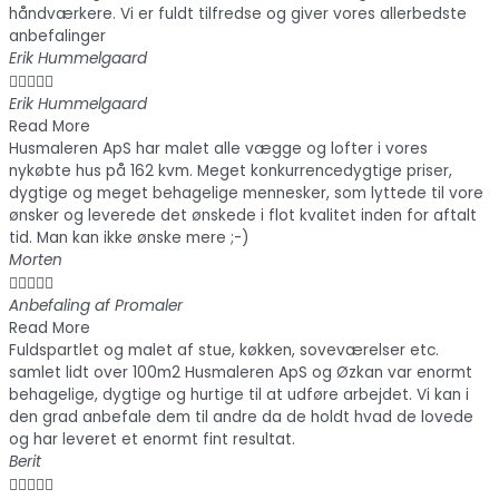
håndværkere. Vi er fuldt tilfredse og giver vores allerbedste
anbefalinger
Erik Hummelgaard





Erik Hummelgaard
Read More
Husmaleren ApS har malet alle vægge og lofter i vores
nykøbte hus på 162 kvm. Meget konkurrencedygtige priser,
dygtige og meget behagelige mennesker, som lyttede til vore
ønsker og leverede det ønskede i flot kvalitet inden for aftalt
tid. Man kan ikke ønske mere ;-)
Morten





Anbefaling af Promaler
Read More
Fuldspartlet og malet af stue, køkken, soveværelser etc.
samlet lidt over 100m2 Husmaleren ApS og Øzkan var enormt
behagelige, dygtige og hurtige til at udføre arbejdet. Vi kan i
den grad anbefale dem til andre da de holdt hvad de lovede
og har leveret et enormt fint resultat.
Berit




