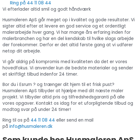
Ring på 44 11 08 44
Vi efterlader altid smil og godt håndværk
Husmaleren ApS går meget op i kvalitet og gode resultater. Vi
sigter altid efter at levere en god service og et ordentligt
malerarbejde hver gang. Vi har mange års erfaring inden for
malerbranchen og har en del kendskab til hvilke slags arbejde
der forekommer. Derfor er det altid første gang at vi udfører
netop dit arbejde.
Vi går aldrig på kompromis med kvaliteten da det er vores
hovedfokus. Vi anvender kun de bedste materialer og sender
et skriftligt tilbud indenfor 24 timer.
Bor du i Esrum ? og trænger dit hjem til et frisk pust?
Husmaleren ApS tilbyder at hjælpe med dit næste maler
projekt. Vi tilbyder altid pris og tilfredshedsgaranti på alle
vores opgaver. Kontakt os idag for et uforpligtende tilbud og
modtag svar på under 24 timer!
Ring til os på
44 11 08 44
eller send en mail
på
info@husmaleren.dk
Som kunde hos Husmaleren ApS