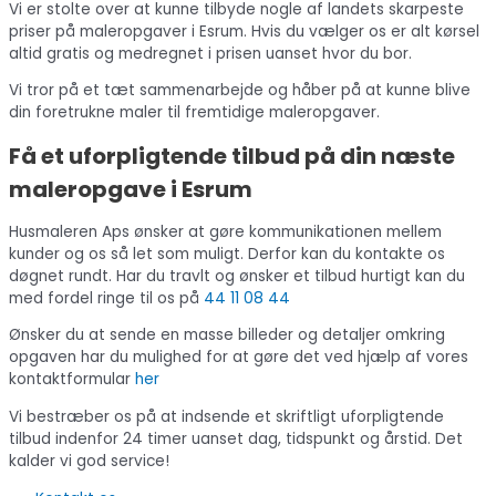
Vi er stolte over at kunne tilbyde nogle af landets skarpeste
priser på maleropgaver i Esrum. Hvis du vælger os er alt kørsel
altid gratis og medregnet i prisen uanset hvor du bor.
Vi tror på et tæt sammenarbejde og håber på at kunne blive
din foretrukne maler til fremtidige maleropgaver.
Få et uforpligtende tilbud på din næste
maleropgave i Esrum
Husmaleren Aps ønsker at gøre kommunikationen mellem
kunder og os så let som muligt. Derfor kan du kontakte os
døgnet rundt. Har du travlt og ønsker et tilbud hurtigt kan du
med fordel ringe til os på
44 11 08 44
Ønsker du at sende en masse billeder og detaljer omkring
opgaven har du mulighed for at gøre det ved hjælp af vores
kontaktformular
her
Vi bestræber os på at indsende et skriftligt uforpligtende
tilbud indenfor 24 timer uanset dag, tidspunkt og årstid. Det
kalder vi god service!