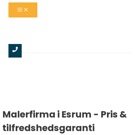
Gå
Main
til
Menu
indholdet
Malerfirma i Esrum - Pris &
tilfredshedsgaranti